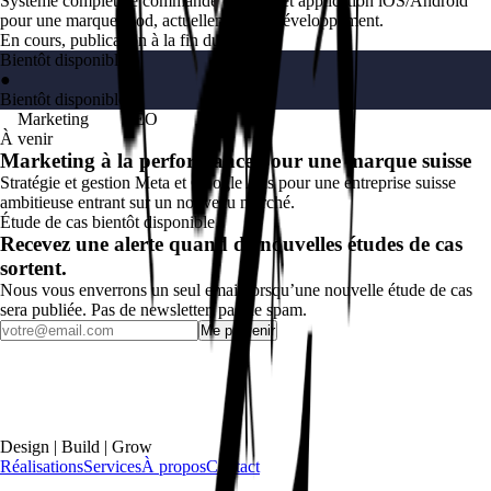
Système complet de commande en ligne et application iOS/Android
pour une marque food, actuellement en développement.
En cours, publication à la fin du projet
Bientôt disponible
●
Bientôt disponible
Marketing
SEO
À venir
Marketing à la performance pour une marque suisse
Stratégie et gestion Meta et Google Ads pour une entreprise suisse
ambitieuse entrant sur un nouveau marché.
Étude de cas bientôt disponible
Recevez une alerte quand de nouvelles études de cas
sortent.
Nous vous enverrons un seul email lorsqu’une nouvelle étude de cas
sera publiée. Pas de newsletter, pas de spam.
Me prévenir
Design | Build | Grow
Réalisations
Services
À propos
Contact