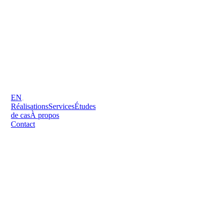
EN
Réalisations
Services
Études
de cas
À propos
Contact