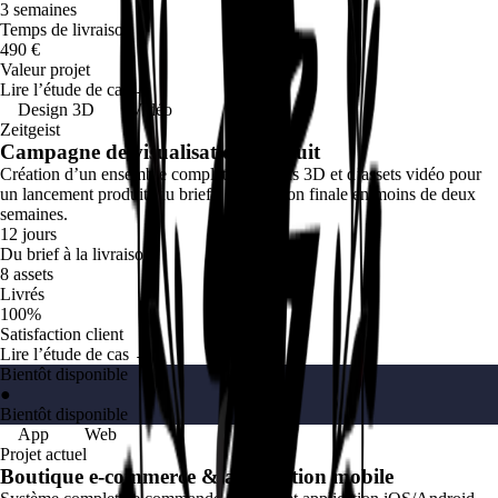
3 semaines
Temps de livraison
490 €
Valeur projet
Lire l’étude de cas →
Design 3D
Vidéo
Zeitgeist
Campagne de visualisation produit
Création d’un ensemble complet de rendus 3D et d’assets vidéo pour
un lancement produit, du brief à la livraison finale en moins de deux
semaines.
12 jours
Du brief à la livraison
8 assets
Livrés
100%
Satisfaction client
Lire l’étude de cas →
Bientôt disponible
●
Bientôt disponible
App
Web
Projet actuel
Boutique e-commerce & application mobile